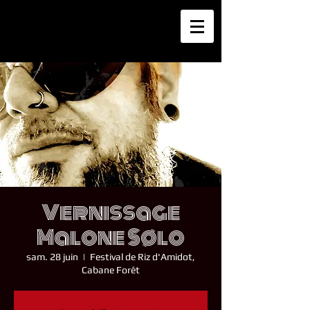
Vernissage
Malone Sølo
sam. 28 juin
  |  
Festival de Riz d'Amidot,
Cabane Forêt