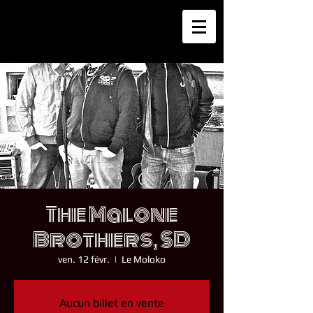
The Malone
Brothers, SD
ven. 12 févr.
  |  
Le Moloko
Aucun billet en vente