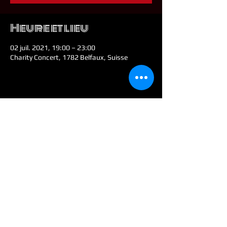
Heure et lieu
02 juil. 2021, 19:00 – 23:00
Charity Concert, 1782 Belfaux, Suisse
Partager cet
événement
© 2026 by Colt E. Malone