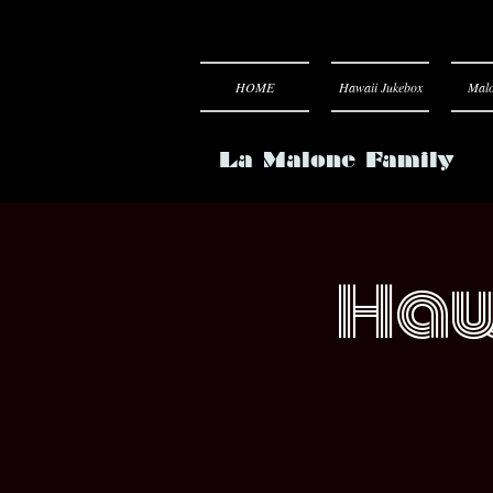
HOME
Hawaii Jukebox
Malo
La Malone Family
Haw