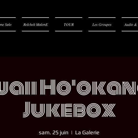
ne Sølo
ReIchelt MalonE
TOUR
Les Groupes
Audio & 
aii Ho'oka
Jukebox
sam. 25 juin
  |  
La Galerie