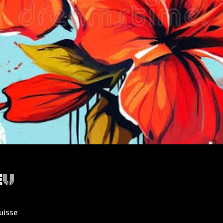
eu
uisse