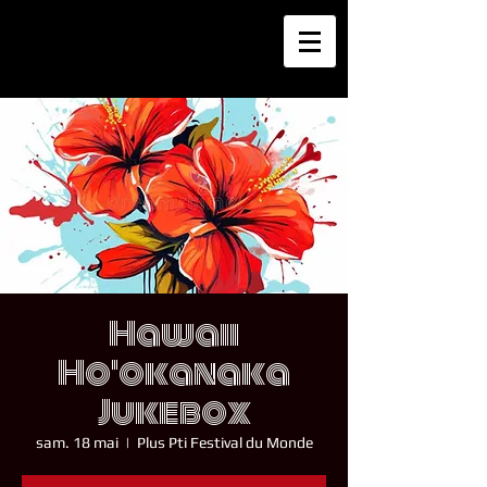
Hawaii
Ho'okanaka
Jukebox
sam. 18 mai
  |  
Plus Pti Festival du Monde