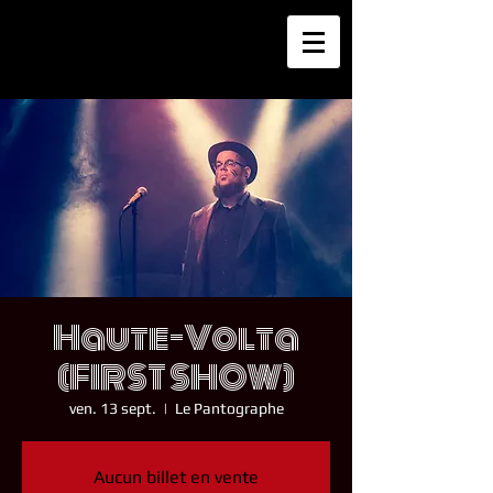
Haute-Volta
(FIRST SHOW)
ven. 13 sept.
  |  
Le Pantographe
Aucun billet en vente