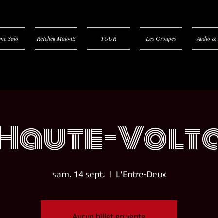
ne Sølo
ReIchelt MalonE
TOUR
Les Groupes
Audio & 
Haute-Volt
sam. 14 sept.
  |  
L'Entre-Deux
Aucun billet en vente