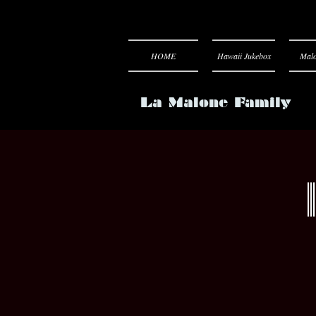
HOME
Hawaii Jukebox
Malo
La Malone Family